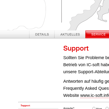
Details
Aktuelles
Service
Support
Sollten Sie Probleme be
Betrieb von IC-soft hab
unsere Support-Abteilun
Antworten auf häufig g
Frequently Asked Quest
Website
www.ic-soft.inf
Support
Anrede*: