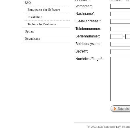
Herr
FAQ
Vorname*:
Benutzung der Software
Nachname*:
Installation
E-Mailadresse*:
Technische Probleme
Telefonnummer:
Update
Seriennummer:
-
Downloads
Betriebssystem:
Betreff*:
Nachricht/Frage*:
© 2003-2026 Schlösser Key-Soluti